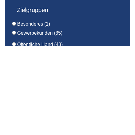
Zielgruppen
Besonderes
(1)
Gewerbekunden
(35)
Alle
(35)
Öffentliche Hand
(43)
Akademien / Privatschulen
(1)
Alle
(43)
Privatkunden
(9)
Arztpraxen / Ärztehäuser
(4)
Kindertagesstätten
(15)
Alle
(9)
Autohäuser
(2)
Krankenhäuser / Diakonie
(13)
Anlageobjekte
(2)
Bildungszentren
(1)
Schulen
(14)
Bungalows
(0)
Einzelhandel
(3)
Verwaltung
(4)
Einfamilienhäuser
(4)
Geldinstitute
(1)
Wohnungsgesellschaften
(5)
Ferienwohnungen
(2)
Hotellerie
(13)
Mehrfamilienhäuser
(1)
Theater
(1)