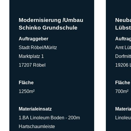
Modernisierung /Umbau
Neub
Schinko Grundschule
Lübst
Auftraggeber
Auftra
Stadt Röbel/Müritz
Amt Lüt
Marktplatz 1
Dorfmit
17207 Röbel
19206 
Fläche
Fläche
1250m²
700m²
Materialeinsatz
Materia
1.BA Linoleum Boden - 200m
Linole
Hartschaumleiste