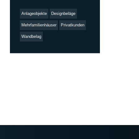
Anlageobjekte
Designbeläge
Mehrfamilienhäuser
Privatkunden
Wandbelag