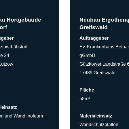
au Hortgebäude
Neubau Ergothera
orf
Greifswald
ggeber
Auftraggeber
ztow-Lübstorf
Ev. Krankenhaus Betha
te 24
gGmbH
Lützow
Gützkower Landstraße 
17489 Greifswald
Fläche
58m²
leinsatz
um und Wandlinoleum
Materialeinsatz
Wandschutzplatten